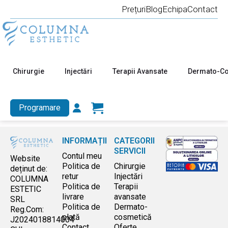
Prețuri
Blog
Echipa
Contact
Pachete Cosmetică
Chirurgie
Injectări
Terapii Avansate
Dermato-Co
Programare
INFORMAȚII
CATEGORII
SERVICII
Contul meu
Website
Politica de
Chirurgie
deținut de:
retur
Injectări
COLUMNA
Politica de
Terapii
ESTETIC
livrare
avansate
SRL
Politica de
Dermato-
Reg.Com:
plată
cosmetică
J2024018814004
Contact
Oferte