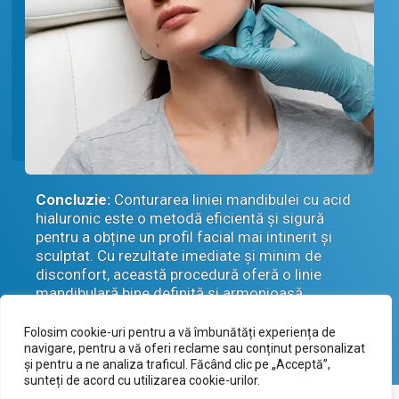
Concluzie:
Conturarea liniei mandibulei cu acid
hialuronic este o metodă eficientă și sigură
pentru a obține un profil facial mai intinerit și
sculptat. Cu rezultate imediate și minim de
disconfort, această procedură oferă o linie
mandibulară bine definită și armonioasă,
contribuind la o înfățișare revitalizată și
atrăgătoare.
Folosim cookie-uri pentru a vă îmbunătăți experiența de
navigare, pentru a vă oferi reclame sau conținut personalizat
și pentru a ne analiza traficul. Făcând clic pe „Acceptă”,
sunteți de acord cu utilizarea cookie-urilor.