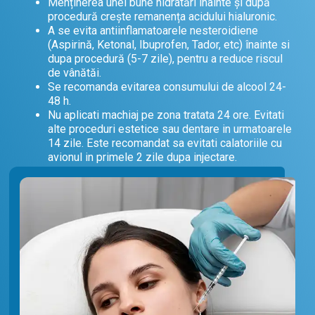
Menținerea unei bune hidratări înainte și după
procedură creşte remanența acidului hialuronic.
A se evita antiinflamatoarele nesteroidiene
(Aspirină, Ketonal, Ibuprofen, Tador, etc) înainte si
dupa procedură (5-7 zile), pentru a reduce riscul
de vânătăi.
Se recomanda evitarea consumului de alcool 24-
48 h.
Nu aplicati machiaj pe zona tratata 24 ore. Evitati
alte proceduri estetice sau dentare in urmatoarele
14 zile. Este recomandat sa evitati calatoriile cu
avionul in primele 2 zile dupa injectare.