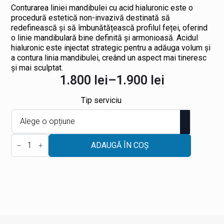
Conturarea liniei mandibulei cu acid hialuronic este o
procedură estetică non-invazivă destinată să
redefinească și să îmbunătățească profilul feței, oferind
o linie mandibulară bine definită și armonioasă. Acidul
hialuronic este injectat strategic pentru a adăuga volum și
a contura linia mandibulei, creând un aspect mai tineresc
și mai sculptat.
1.800
lei
–
1.900
lei
Interval
de
Tip serviciu
prețuri:
1.800 lei
Cantitate
până
Reconturare
ADAUGĂ ÎN COȘ
mandibulară
la
-
Jawline
1.900 lei