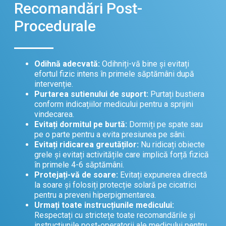
Recomandări Post-
Procedurale
Odihnă adecvată:
Odihniți-vă bine și evitați
efortul fizic intens în primele săptămâni după
intervenție.
Purtarea sutienului de suport:
Purtați bustiera
conform indicațiilor medicului pentru a sprijini
vindecarea.
Evitați dormitul pe burtă:
Dormiți pe spate sau
pe o parte pentru a evita presiunea pe sâni.
Evitați ridicarea greutăților:
Nu ridicați obiecte
grele și evitați activitățile care implică forță fizică
în primele 4-6 săptămâni.
Protejați-vă de soare:
Evitați expunerea directă
la soare și folosiți protecție solară pe cicatrici
pentru a preveni hiperpigmentarea.
Urmați toate instrucțiunile medicului:
Respectați cu strictețe toate recomandările și
instrucțiunile post-operatorii ale medicului pentru