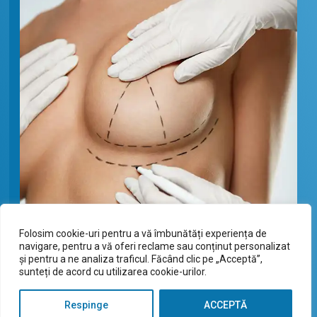
Folosim cookie-uri pentru a vă îmbunătăți experiența de
navigare, pentru a vă oferi reclame sau conținut personalizat
și pentru a ne analiza traficul. Făcând clic pe „Acceptă”,
sunteți de acord cu utilizarea cookie-urilor.
Este important să discuți în detaliu cu chirurgul
nostru plastician înainte de a lua decizia de a
Respinge
ACCEPTĂ
efectua o mastopexie periareolară. Acesta va