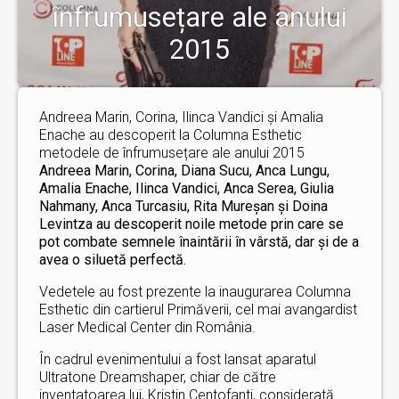
înfrumusețare ale anului
2015
Andreea Marin, Corina, Ilinca Vandici și Amalia
Enache au descoperit la Columna Esthetic
metodele de înfrumusețare ale anului 2015
Andreea Marin, Corina, Diana Sucu, Anca Lungu,
Amalia Enache, Ilinca Vandici, Anca Serea, Giulia
Nahmany, Anca Turcasiu, Rita Mureșan și Doina
Levintza au descoperit noile metode prin care se
pot combate semnele înaintării în vârstă, dar și de a
avea o siluetă perfectă.
Vedetele au fost prezente la inaugurarea Columna
Esthetic din cartierul Primăverii, cel mai avangardist
Laser Medical Center din România.
În cadrul evenimentului a fost lansat aparatul
Ultratone Dreamshaper, chiar de către
inventatoarea lui, Kristin Centofanti, considerată