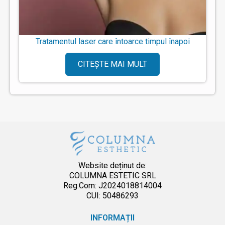
Tratamentul laser care întoarce timpul înapoi
CITEȘTE MAI MULT
Website deținut de:
COLUMNA ESTETIC SRL
Reg.Com: J2024018814004
CUI: 50486293
INFORMAȚII