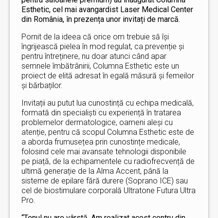
Esthetic, cel mai avangardist Laser Medical Center
din România, în prezența unor invitați de marcă.
Pornit de la ideea că orice om trebuie să își
îngrijească pielea în mod regulat, ca prevenție și
pentru întreținere, nu doar atunci când apar
semnele îmbătrânirii, Columna Esthetic este un
proiect de elită adresat în egală măsură și femeilor
și bărbaților.
Invitații au putut lua cunostință cu echipa medicală,
formată din specialiști cu experiență în tratarea
problemelor dermatologice, oameni aleși cu
atenție, pentru că scopul Columna Esthetic este de
a aborda frumusețea prin cunostințe medicale,
folosind cele mai avansate tehnologii disponibile
pe piață, de la echipamentele cu radiofrecvență de
ultimă generație de la Alma Accent, până la
sisteme de epilare fără durere (Soprano ICE) sau
cel de biostimulare corporală Ultratone Futura Ultra
Pro.
“Tenul nu are vârstă. Am realizat acest centru din