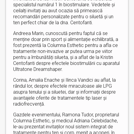
specialistul numărul 1 în biostimulare. Vedetele și
ceilalți invitați au avut ocazia să primească
recomandări personalizate pentru o siluetă și un
ten perfect chiar de la dna. Centofanti.
Andreea Marin, cunoscută pentru faptul că se
menține doar prin sport și alimentație echilibrată, a
fost prezentă la Columna Esthetic pentru a afla ce
tratamente non-invazive ar putea urma pe viitor
pentru a îmbunătăți silueta, și a aflat de la Kristin
Centofanti despre efectele biostimulării cu aparatul
Ultratone Dreamshaper.
Corina, Amalia Enache și Ilinca Vandici au aflat, la
rândul lor, despre efectele miraculoase ale LPG
asupra tenului și a siluetei, dar și informații despre
avantajele oferite de tratamentele tip laser și
radiofrecvență.
Gazdele evenimentului, Ramona Tudor, proprietarul
Columna Esthetic, și medicul Adriana Celebidache,
le-au prezentat invitaților noul sistem integrat de
tratamente pentru ten și corp, menit a acoperi, în