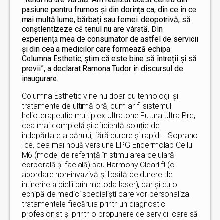
pasiune pentru frumos și din dorința ca, din ce în ce
mai multă lume, bărbați sau femei, deopotrivă, să
conștientizeze că tenul nu are vârstă. Din
experiența mea de consumator de astfel de servicii
și din cea a medicilor care formează echipa
Columna Esthetic, știm că este bine să întreții și să
previi”, a declarat Ramona Tudor în discursul de
inaugurare.
Columna Esthetic vine nu doar cu tehnologii și
tratamente de ultimă oră, cum ar fi sistemul
helioterapeutic multiplex Ultratone Futura Ultra Pro,
cea mai completă și eficientă soluție de
îndepărtare a părului, fără durere și rapid – Soprano
Ice, cea mai nouă versiune LPG Endermolab Cellu
M6 (model de referință în stimularea celulară
corporală și facială) sau Harmony Clearlift (o
abordare non-invazivă și lipsită de durere de
întinerire a pielii prin metoda laser), dar și cu o
echipă de medici specialiști care vor personaliza
tratamentele fiecăruia printr-un diagnostic
profesionist și printr-o propunere de servicii care să