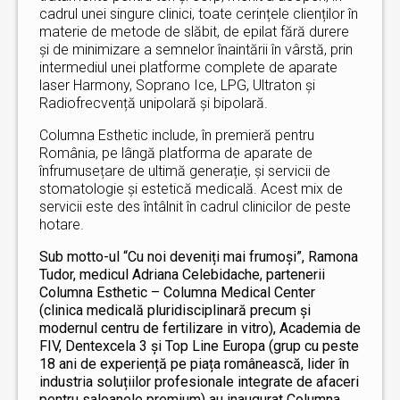
cadrul unei singure clinici, toate cerințele clienților în
materie de metode de slăbit, de epilat fără durere
și de minimizare a semnelor înaintării în vârstă, prin
intermediul unei platforme complete de aparate
laser Harmony, Soprano Ice, LPG, Ultraton și
Radiofrecvență unipolară și bipolară.
Columna Esthetic include, în premieră pentru
România, pe lângă platforma de aparate de
înfrumusețare de ultimă generație, și servicii de
stomatologie și estetică medicală. Acest mix de
servicii este des întâlnit în cadrul clinicilor de peste
hotare.
Sub motto-ul “Cu noi deveniți mai frumoși”, Ramona
Tudor, medicul Adriana Celebidache, partenerii
Columna Esthetic – Columna Medical Center
(clinica medicală pluridisciplinară precum și
modernul centru de fertilizare in vitro), Academia de
FIV, Dentexcela 3 și Top Line Europa (grup cu peste
18 ani de experiență pe piața românească, lider în
industria soluțiilor profesionale integrate de afaceri
pentru saloanele premium) au inaugurat Columna