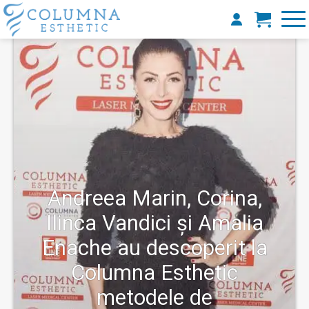
Andreea Marin, Corina,
Ilinca Vandici și Amalia
Enache au descoperit la
Columna Esthetic
metodele de